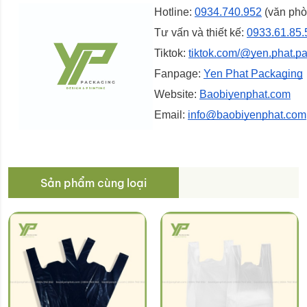
Hotline:
0934.740.952
(văn phò
Tư vấn và thiết kế:
0933.61.85.
Tiktok:
tiktok.com/@yen.phat.p
Fanpage:
Yen Phat Packaging
Website:
Baobiyenphat.com
Email:
info@baobiyenphat.com
Sản phẩm cùng loại