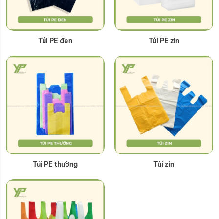
Túi PE đen
Túi PE zin
Túi PE thường
Túi zin