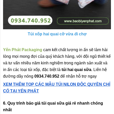
Túi xốp hai quai cỡ vừa đi chợ
Yến Phát Packaging
cam kết chất lượng in ấn sẽ làm hài
lòng mọi mong đợi của quý khách hàng, với đội ngũ thiết kế
và tư vấn nhiều năm kinh nghiệm trong ngành sản xuất và
in ấn các loại túi xốp, đặc biệt là
túi hai quai sữa
. Liên hệ
đường dây nóng
0934.740.952
để nhận hỗ trợ ngay
XEM THÊM
TOP CÁC MẪU TÚI NILON ĐỘC QUYỀN CHỈ
CÓ TẠI YẾN PHÁT
6. Quy trình báo giá túi quai sữa giá rẻ nhanh chóng
nhất