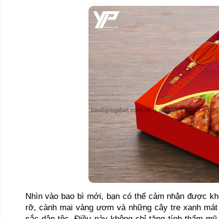
Nhìn vào bao bì mới, bạn có thể cảm nhận được khôn
rỡ, cành mai vàng ươm và những cây tre xanh mát đ
sắc dân tộc. Điều này không chỉ tăng tính thẩm m