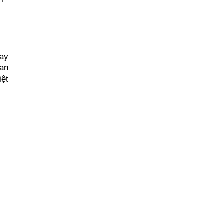
ay 
an 
ệt 