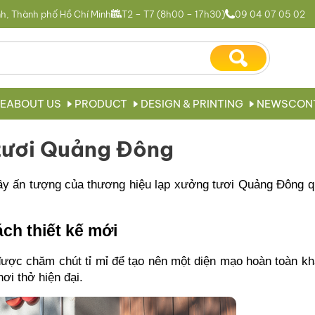
h, Thành phố Hồ Chí Minh
T2 – T7 (8h00 – 17h30)
09 04 07 05 02
E
ABOUT US
PRODUCT
DESIGN & PRINTING
NEWS
CON
tươi Quảng Đông
ầy ấn tượng của thương hiệu lạp xưởng tươi Quảng Đông q
ch thiết kế mới
 được chăm chút tỉ mỉ để tạo nên một diện mạo hoàn toàn kh
ơi thở hiện đại.