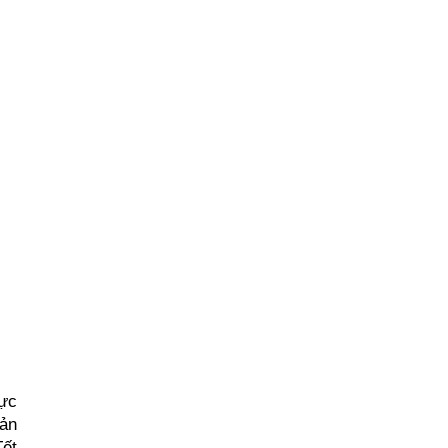
ực 
ản 
ết 