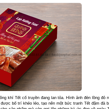
g khí Tết cổ truyền đang lan tỏa. Hình ảnh đèn lồng đỏ r
ược bố trí khéo léo, tạo nên một bức tranh Tết đậm đà b
ỹ cho sản phẩm mà còn gợi lên những ký ức đẹp về ngày T