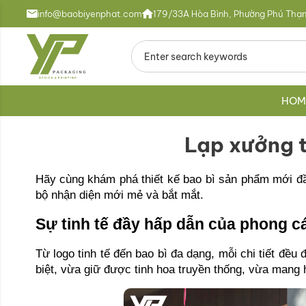
info@baobiyenphat.com
179/33A Hòa Bình, Phường Phú Thạn
HOM
Lạp xưởng 
Hãy cùng khám phá thiết kế bao bì sản phẩm mới đ
bộ nhận diện mới mẻ và bắt mắt. 
Sự tinh tế đầy hấp dẫn của phong cá
Từ logo tinh tế đến bao bì đa dạng, mỗi chi tiết đều
biệt, vừa giữ được tinh hoa truyền thống, vừa mang h