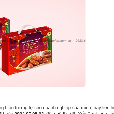
g hiệu tương tự cho doanh nghiệp của mình, hãy liên h
8
hoặc
0904.07.05.02
, đội ngũ Bao Bì Yến Phát luôn sẵ