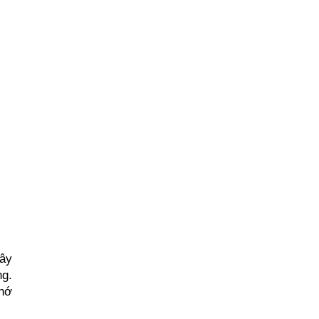
ây 
g. 
hớ 