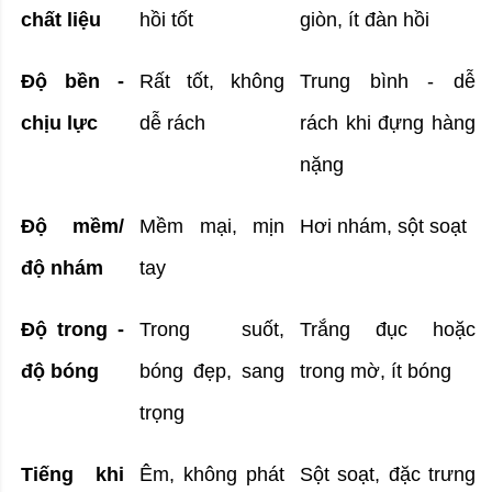
chất liệu
hồi tốt
giòn, ít đàn hồi
Độ bền - 
Rất tốt, không 
Trung bình - dễ 
chịu lực
dễ rách
rách khi đựng hàng 
nặng
Độ mềm/
Mềm mại, mịn 
Hơi nhám, sột soạt
độ nhám
tay
Độ trong - 
Trong suốt, 
Trắng đục hoặc 
độ bóng
bóng đẹp, sang 
trong mờ, ít bóng
trọng
Tiếng khi 
Êm, không phát 
Sột soạt, đặc trưng 