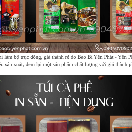
phí làm bộ trục đồng, giá thành rẻ do Bao Bì Yến Phát - Yến 
iệu sản xuất, đem lại một sản phẩm chất lượng với giá thành 