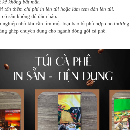
ết kế không bắt mắt.
i tốn thêm chi phí in lên túi hoặc làm tem dán lên túi.
i có sẵn không đủ đảm bảo.
 nghiệp nhỏ khi cần tìm một loại bao bì phù hợp cho thương 
àng ghép chuyên dụng cho ngành đóng gói cà phê.