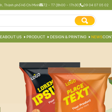
h, Thành phố Hồ Chí Minh
T2 – T7 (8h00 – 17h30)
09 04 07 05 02
E
ABOUT US
PRODUCT
DESIGN & PRINTING
NEWS
CON