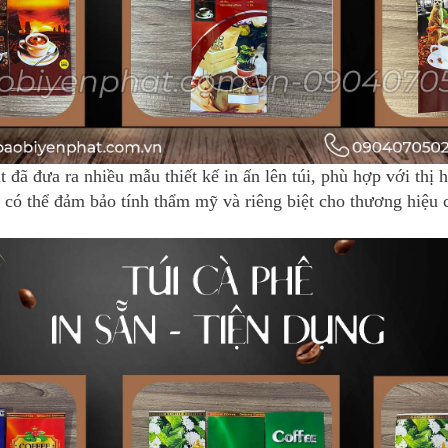
 đã đưa ra nhiều mẫu thiết kế in ấn lên túi, phù hợp với thị 
n có thể đảm bảo tính thẩm mỹ và riêng biệt cho thương hiệu 