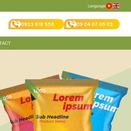
Language
0933 618 558
09 04 07 05 02
TACT