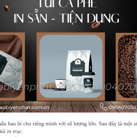
u bao bì cho riêng mình với số lượng lớn. Sau đây là một s
úi in trục.