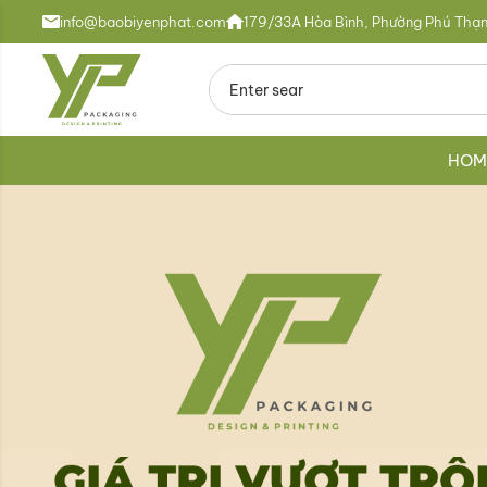
info@baobiyenphat.com
179/33A Hòa Bình, Phường Phú Thạn
HOM