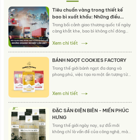
Tiêu chuẩn vàng trong thiết kế
bao bì xuất khẩu: Những điều
doanh nghiệp cần biết
Trong bối cảnh giao thương quốc tế ngày
càng khắt khe, bao bì không chỉ đóng
vai trò bảo vệ sản phẩm mà còn là "đại
Xem chi tiết
sứ thương hiệu" và tấm vé thông hành
qua các cửa khẩu. Vậy đâu là tiêu chuẩn
để thiết kế bao bì xuất khẩu đạt chuẩn
BÁNH NGỌT COOKIES FACTORY
quốc tế? Hãy cùng
Công ty TNHH Bao bì
Trong thế giới bánh ngọt đa dạng và
Yến Phát
tìm hiểu chi tiết trong bài viết
phong phú, việc tạo ra một ấn tượng từ
này.
gói bao bì không chỉ là một nhu cầu mà
còn là một cơ hội để thể hiện sự sáng
tạo và chất lượng sản phẩm.
Xem chi tiết
Yến Phát
Packaging
, với nhiều năm kinh nghiệm
trong ngành công nghiệp
thiết kế và in
ĐẶC SẢN ĐIỆN BIÊN - MIẾN PHÚC
ấn
bao bì, tự hào giới thiệu
mẫu bao bì
HƯNG
thương hiệu Cookie Factory
độc đáo
dành cho các loại bánh macaron,
Trong thế giới ngày nay, sự đổi mới
chocopie, và cookie, mang đến sự hấp
không chỉ là vấn đề của công nghệ, mà
dẫn và chuyên nghiệp cho sản phẩm của
còn là nền tảng quan trọng của mọi