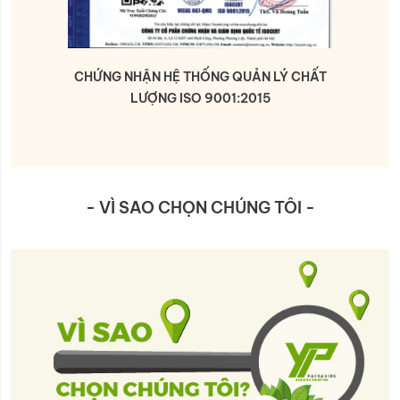
CHỨNG NHẬN HỆ THỐNG QUẢN LÝ CHẤT
CHỨNG 
LƯỢNG ISO 9001:2015
VÀ ĐI
- VÌ SAO CHỌN CHÚNG TÔI -