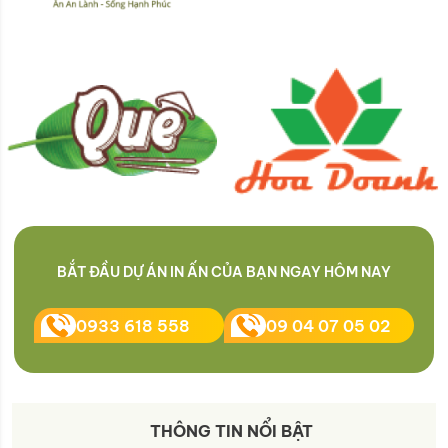
BẮT ĐẦU DỰ ÁN IN ẤN CỦA BẠN NGAY HÔM NAY
0933 618 558
09 04 07 05 02
THÔNG TIN NỔI BẬT