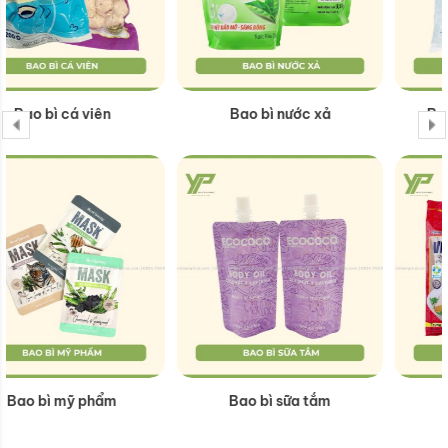
Bao Bì Đựng Đá Viên
Túi giấy hạt
Túi bún - miến
Túi giấy rượu