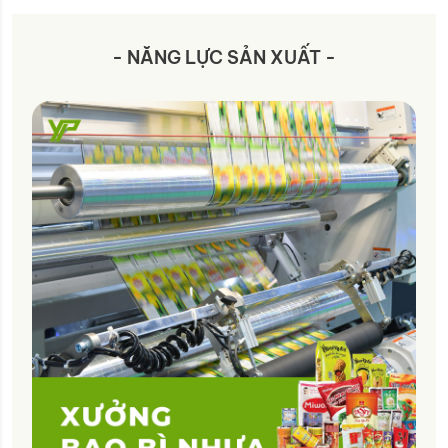
- NĂNG LỰC SẢN XUẤT -