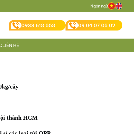
Ngôn ngữ
0933 618 558
09 04 07 05 02
C
LIÊN HỆ
0kg/cây
nội thành HCM
 sỉ các loại túi OPP