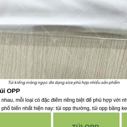
Túi kiếng màng ngọc đa dạng size phù hợp nhiều sản phẩm
 túi OPP
c nhau, mỗi loại có đặc điểm riêng biệt để phù hợp với n
 phổ biến nhất hiện nay: túi opp thường, túi opp băng k