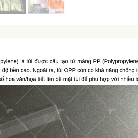
pylene) là túi được cấu tạo từ màng PP (Polypropylene) 
à độ bền cao. Ngoài ra, túi OPP còn có khả năng chống th
ố hoa văn/họa tiết lên bề mặt túi để phù hợp với nhiều l