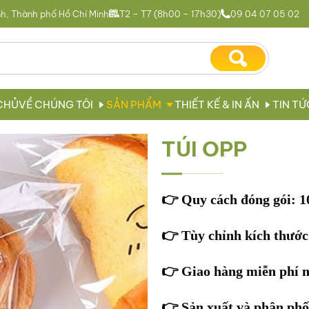
h, Thành phố Hồ Chí Minh
T2 – T7 (8h00 – 17h30)
09 04 07 05 02
CHỦ
VỀ CHÚNG TÔI
SẢN PHẨM
THIẾT KẾ & IN ẤN
TIN TỨ
TÚI OPP
👉
Quy cách đóng gói: 1
👉
Tùy chỉnh kích thước
👉
Giao hàng miễn phí 
👉
Sản xuất và phân phối