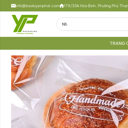
info@baobiyenphat.com
179/33A Hòa Bình, Phường Phú Thạn
TRANG 