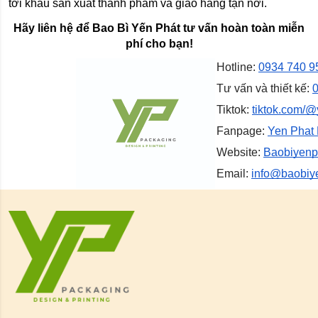
tới khâu sản xuất thành phẩm và giao hàng tận nơi.
Hãy liên hệ để Bao Bì Yến Phát tư vấn hoàn toàn miễn
phí cho bạn!
Hotline:
0934 740 9
Tư vấn và thiết kế:
0
Tiktok:
tiktok.com/@
Fanpage:
Yen Phat
Website:
Baobiyenp
Email:
info@baobiy