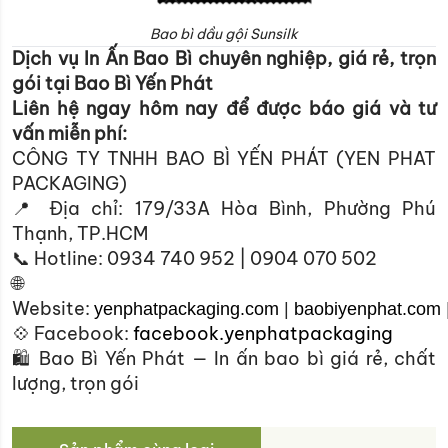
Bao bì dầu gội Sunsilk
Dịch vụ In Ấn Bao Bì chuyên nghiệp, giá rẻ, trọn
gói tại Bao Bì Yến Phát
Liên hệ ngay hôm nay để được báo giá và tư
vấn miễn phí:
CÔNG TY TNHH BAO BÌ YẾN PHÁT (YEN PHAT
PACKAGING)
📍 Địa chỉ: 179/33A Hòa Bình, Phường Phú
Thạnh, TP.HCM
📞 Hotline: 0934 740 952 | 0904 070 502
🌐
Website:
yenphatpackaging.com
|
baobiyenphat.com
💠 Facebook:
facebook.yenphatpackaging
🛍 Bao Bì Yến Phát — In ấn bao bì giá rẻ, chất
lượng, trọn gói