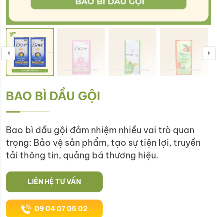
BAO BÌ DẦU GỘI
Bao bì dầu gội đảm nhiệm nhiều vai trò quan
trọng:
Bảo vệ sản phẩm, t
ạo sự tiện lợi, t
ruyền
tải thông tin, q
uảng bá thương hiệu.
LIÊN HỆ TƯ VẤN
09 04 07 05 02